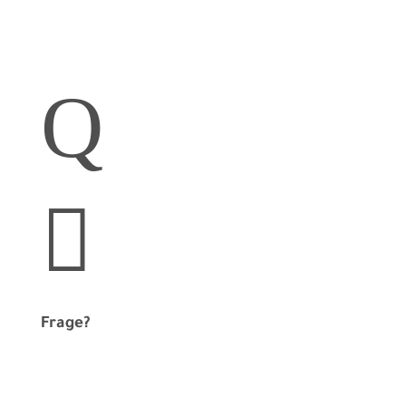
Chat starten & Antwort
erhalten
Q

Frage?
bearbeat
bringt Musik an deinen Event