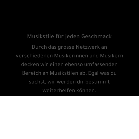
Musikstile für jeden Geschmack
Durch das grosse Netzwerk an
verschiedenen Musikerinnen und Musikern
decken wir einen ebenso umfassenden
Bereich an Musikstilen ab. Egal was du
suchst, wir werden dir bestimmt
weiterhelfen können.
Dominik Liechti
Reaktionszeit