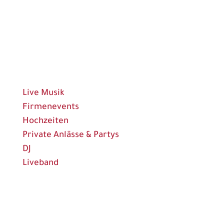
Ganze Songliste (PDF)
bearbeat
bringt Musik an deinen Event
Live Musik
Firmenevents
Hochzeiten
Private Anlässe & Partys
DJ
Liveband
bearbeat
freut sich, von dir zu hören